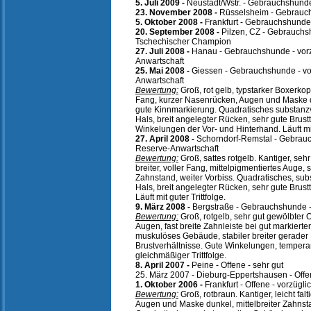
5. Juli 2009 -
Neustadt/Wstr. - Gebrauchshunde
23. November 2008 -
Rüsselsheim - Gebrauch
5. Oktober 2008 -
Frankfurt - Gebrauchshunde 
20. September 2008 -
Pilzen, CZ - Gebrauchsh
Tschechischer Champion
27. Juli 2008 -
Hanau - Gebrauchshunde - vorz
Anwartschaft
25. Mai 2008 -
Giessen - Gebrauchshunde - vo
Anwartschaft
Bewertung:
Groß, rot gelb, typstarker Boxerkopf
Fang, kurzer Nasenrücken, Augen und Maske du
gute Kinnmarkierung. Quadratisches substanz
Hals, breit angelegter Rücken, sehr gute Brust
Winkelungen der Vor- und Hinterhand. Läuft m
27. April 2008 -
Schorndorf-Remstal - Gebrauc
Reserve-Anwartschaft
Bewertung:
Groß, sattes rotgelb. Kantiger, sehr
breiter, voller Fang, mittelpigmentiertes Auge,
Zahnstand, weiter Vorbiss. Quadratisches, su
Hals, breit angelegter Rücken, sehr gute Brustt
Läuft mit guter Trittfolge.
9. März 2008 -
Bergstraße - Gebrauchshunde -
Bewertung:
Groß, rotgelb, sehr gut gewölbter
Augen, fast breite Zahnleiste bei gut markiert
muskulöses Gebäude, stabiler breiter gerade
Brustverhältnisse. Gute Winkelungen, temper
gleichmäßiger Trittfolge.
8. April 2007 -
Peine - Offene - sehr gut
25. März 2007 - Dieburg-Eppertshausen - Offen
1. Oktober 2006 -
Frankfurt - Offene - vorzügli
Bewertung:
Groß, rotbraun. Kantiger, leicht fal
Augen und Maske dunkel, mittelbreiter Zahnst