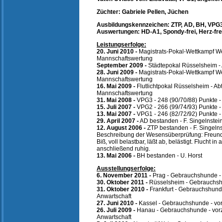
Züchter: Gabriele Pellen, Jüchen
Ausbildungskennzeichen: ZTP, AD, BH, VPG
Auswertungen: HD-A1, Spondy-frei, Herz-fre
Leistungserfolge:
20. Juni 2010 -
Magistrats-Pokal-Wettkampf Wetz
Mannschaftswertung
September 2009 -
Städtepokal Rüsselsheim - A
28. Juni 2009 -
Magistrats-Pokal-Wettkampf Wetzl
Mannschaftswertung
16. Mai 2009 -
Flutlichtpokal Rüsselsheim - Abt.
Mannschaftswertung
31. Mai 2008 -
VPG3 - 248 (90/70/88) Punkte - 
15. Juli 2007 -
VPG2 - 266 (99/74/93) Punkte - 
13. Mai 2007 -
VPG1 - 246 (82/72/92) Punkte -
29. April 2007 -
AD bestanden - F. Singelnstei
12. August 2006 -
ZTP bestanden - F. Singelns
Beschreibung der Wesensüberprüfung: Freundli
Biß, voll belastbar, läßt ab, belästigt. Flucht in 
anschließend ruhig.
13. Mai 2006 -
BH bestanden - U. Horst
Ausstellungserfolge:
6. November 2011 -
Prag - Gebrauchshunde - 
30. Oktober 2011 -
Rüsselsheim - Gebrauchshu
31. Oktober 2010 -
Frankfurt - Gebrauchshund
Anwartschaft
27. Juni 2010 -
Kassel - Gebrauchshunde - vo
26. Juli 2009 -
Hanau - Gebrauchshunde - vorz
Anwartschaft